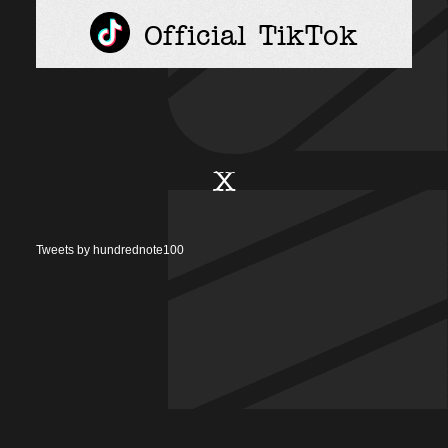
Official TikTok
X
Tweets by hundrednote100