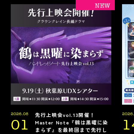
NEW
先行上映会vol.13開催！
2026.08
2026
Master Note『鶴は黒曜に染
01
1
まらず』を最終回まで先行し