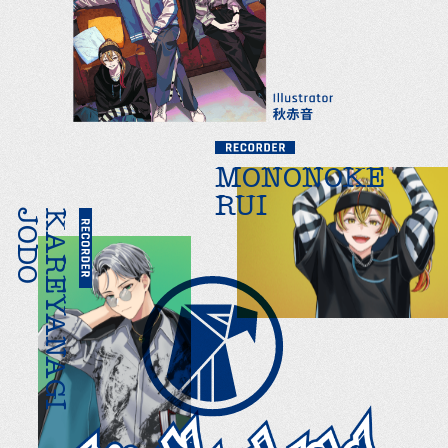
MONONOKE
RUI
JODO
KAREYANAGI