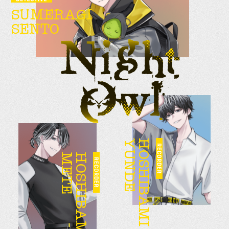
SUMERAGI
SENTO
YUNDE
HOSHIBAMI
METE
HOSHIBAMI