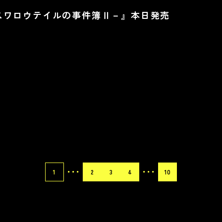
スワロウテイルの事件簿Ⅱ－』本日発売
1
2
3
4
10