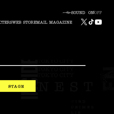
SOUND
ON
OFF
CTERS
WEB STORE
MAIL MAGAZINE
STAGE