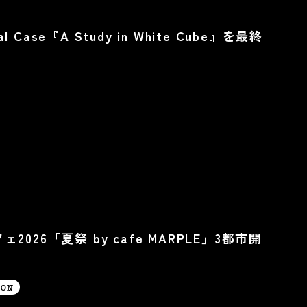
 Case『A Study in White Cube』を最終
26「夏祭 by cafe MARPLE」3都市開
ION